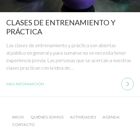
CLASES DE ENTRENAMIENTO Y
PRÁCTICA
Las clases de entrenamiento y práctica son abiertas
al público en general y para sumarse no se necesita tener
experiencia previa. Las personas que se acercan a nuestras
clases practican con la idea de…
MÁS INFORMACIÓN
INICIO
QUIÉNES SOMOS
ACTIVIDADES
AGENDA
CONTACTO